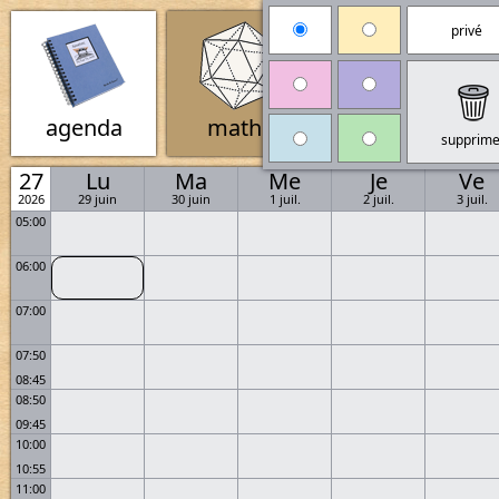
agenda
maths
physique
27
Lu
Ma
Me
Je
Ve
2026
29 juin
30 juin
1 juil.
2 juil.
3 juil.
05:00
06:00
07:00
07:50
08:45
08:50
09:45
10:00
10:55
11:00